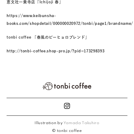
恵文社一乗寺店「Ichijoji 春」
https://www.keibunsha-
books.com/shopdetail/000000020972/tonbi/page1/brandname/
tonbi coffee 「春風のピーヒョロブレンド」
http://tonbi-coffee.shop-pro.jp/?pid=173298393
Illustration by
Yamada Takuhiro
© tonbi coffee